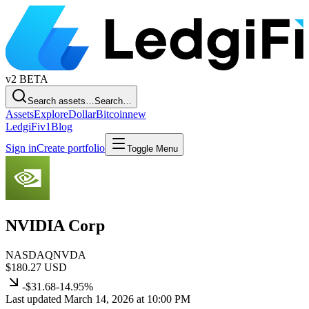
v2
BETA
Search assets…
Search…
Assets
Explore
Dollar
Bitcoin
new
LedgiFi
v1
Blog
Sign in
Create portfolio
Toggle Menu
NVIDIA Corp
NASDAQ
NVDA
$180.27
USD
-$31.68
-14.95%
Last updated March 14, 2026 at 10:00 PM