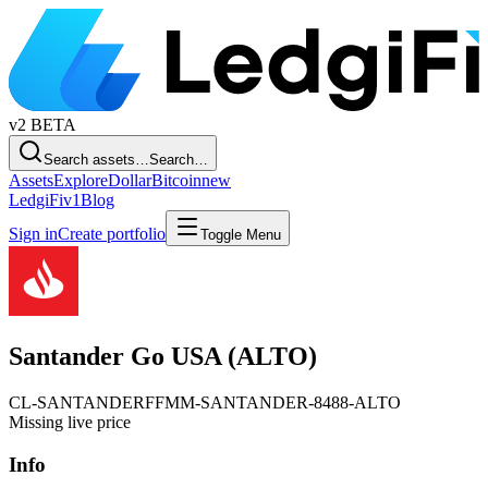
v2
BETA
Search assets…
Search…
Assets
Explore
Dollar
Bitcoin
new
LedgiFi
v1
Blog
Sign in
Create portfolio
Toggle Menu
Santander Go USA (ALTO)
CL-SANTANDER
FFMM-SANTANDER-8488-ALTO
Missing live price
Info